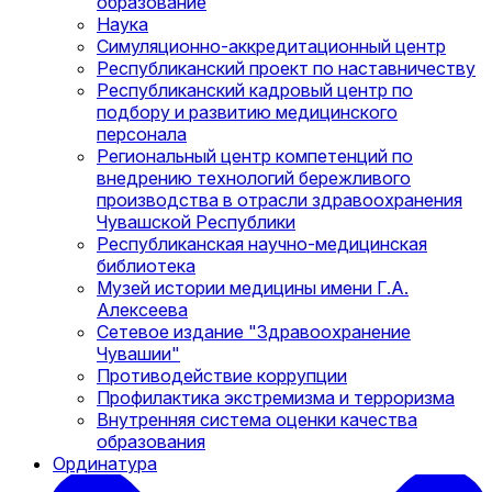
образование
Наука
Симуляционно-аккредитационный центр
Республиканский проект по наставничеству
Республиканский кадровый центр по
подбору и развитию медицинского
персонала
Региональный центр компетенций по
внедрению технологий бережливого
производства в отрасли здравоохранения
Чувашской Республики
Республиканская научно-медицинская
библиотека
Музей истории медицины имени Г.А.
Алексеева
Сетевое издание "Здравоохранение
Чувашии"
Противодействие коррупции
Профилактика экстремизма и терроризма
Внутренняя система оценки качества
образования
Ординатура