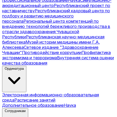
профессиональное образование
Наука
Симуляционно-
аккредитационный центр
Республиканский проект по
наставничеству
Республиканский кадровый центр по
подбору и развитию медицинского
персонала
Региональный центр компетенций по
внедрению технологий бережливого производства в
отрасли здравоохранения Чувашской
Республики
Республиканская научно-медицинская
библиотека
Музей истории медицины имени Г.А.
Алексеева
Сетевое издание "Здравоохранение
Чувашии"
Противодействие коррупции
Профилактика
экстремизма и терроризма
Внутренняя система оценки
качества образования
Ординатура
Электронная информационно-образовательная
среда
Расписание занятий
Дополнительное образование
Наука
Сотрудникам