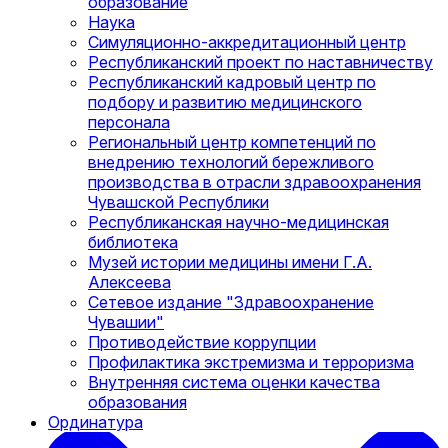
образование
Наука
Симуляционно-аккредитационный центр
Республиканский проект по наставничеству
Республиканский кадровый центр по
подбору и развитию медицинского
персонала
Региональный центр компетенций по
внедрению технологий бережливого
производства в отрасли здравоохранения
Чувашской Республики
Республиканская научно-медицинская
библиотека
Музей истории медицины имени Г.А.
Алексеева
Сетевое издание "Здравоохранение
Чувашии"
Противодействие коррупции
Профилактика экстремизма и терроризма
Внутренняя система оценки качества
образования
Ординатура