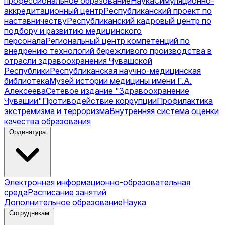
профессиональное образование
Наука
Симуляционно-
аккредитационный центр
Республиканский проект по
наставничеству
Республиканский кадровый центр по
подбору и развитию медицинского
персонала
Региональный центр компетенций по
внедрению технологий бережливого производства в
отрасли здравоохранения Чувашской
Республики
Республиканская научно-медицинская
библиотека
Музей истории медицины имени Г.А.
Алексеева
Сетевое издание "Здравоохранение
Чувашии"
Противодействие коррупции
Профилактика
экстремизма и терроризма
Внутренняя система оценки
качества образования
Ординатура
Электронная информационно-образовательная
среда
Расписание занятий
Дополнительное образование
Наука
Сотрудникам