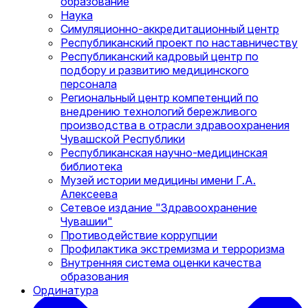
образование
Наука
Симуляционно-аккредитационный центр
Республиканский проект по наставничеству
Республиканский кадровый центр по
подбору и развитию медицинского
персонала
Региональный центр компетенций по
внедрению технологий бережливого
производства в отрасли здравоохранения
Чувашской Республики
Республиканская научно-медицинская
библиотека
Музей истории медицины имени Г.А.
Алексеева
Сетевое издание "Здравоохранение
Чувашии"
Противодействие коррупции
Профилактика экстремизма и терроризма
Внутренняя система оценки качества
образования
Ординатура