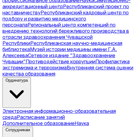
профессиональное образование
Наука
Симуляционно-
аккредитационный центр
Республиканский проект по
наставничеству
Республиканский кадровый центр по
подбору и развитию медицинского
персонала
Региональный центр компетенций по
внедрению технологий бережливого производства в
отрасли здравоохранения Чувашской
Республики
Республиканская научно-медицинская
библиотека
Музей истории медицины имени Г.А.
Алексеева
Сетевое издание "Здравоохранение
Чувашии"
Противодействие коррупции
Профилактика
экстремизма и терроризма
Внутренняя система оценки
качества образования
Ординатура
Электронная информационно-образовательная
среда
Расписание занятий
Дополнительное образование
Наука
Сотрудникам