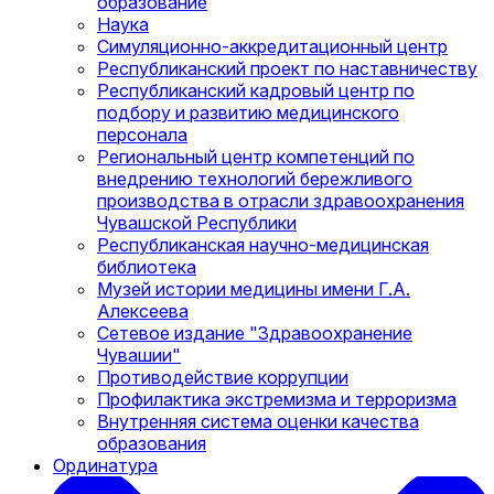
образование
Наука
Симуляционно-аккредитационный центр
Республиканский проект по наставничеству
Республиканский кадровый центр по
подбору и развитию медицинского
персонала
Региональный центр компетенций по
внедрению технологий бережливого
производства в отрасли здравоохранения
Чувашской Республики
Республиканская научно-медицинская
библиотека
Музей истории медицины имени Г.А.
Алексеева
Сетевое издание "Здравоохранение
Чувашии"
Противодействие коррупции
Профилактика экстремизма и терроризма
Внутренняя система оценки качества
образования
Ординатура