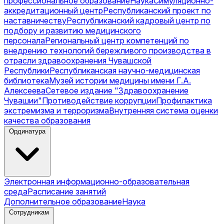
профессиональное образование
Наука
Симуляционно-
аккредитационный центр
Республиканский проект по
наставничеству
Республиканский кадровый центр по
подбору и развитию медицинского
персонала
Региональный центр компетенций по
внедрению технологий бережливого производства в
отрасли здравоохранения Чувашской
Республики
Республиканская научно-медицинская
библиотека
Музей истории медицины имени Г.А.
Алексеева
Сетевое издание "Здравоохранение
Чувашии"
Противодействие коррупции
Профилактика
экстремизма и терроризма
Внутренняя система оценки
качества образования
Ординатура
Электронная информационно-образовательная
среда
Расписание занятий
Дополнительное образование
Наука
Сотрудникам