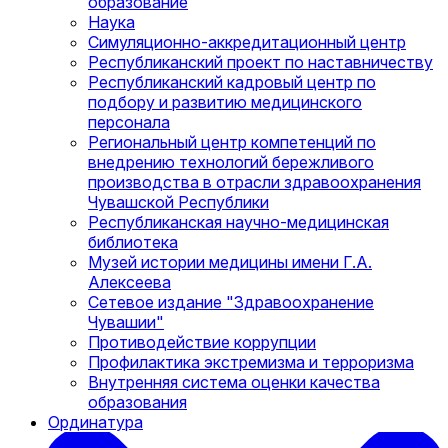
образование
Наука
Симуляционно-аккредитационный центр
Республиканский проект по наставничеству
Республиканский кадровый центр по
подбору и развитию медицинского
персонала
Региональный центр компетенций по
внедрению технологий бережливого
производства в отрасли здравоохранения
Чувашской Республики
Республиканская научно-медицинская
библиотека
Музей истории медицины имени Г.А.
Алексеева
Сетевое издание "Здравоохранение
Чувашии"
Противодействие коррупции
Профилактика экстремизма и терроризма
Внутренняя система оценки качества
образования
Ординатура