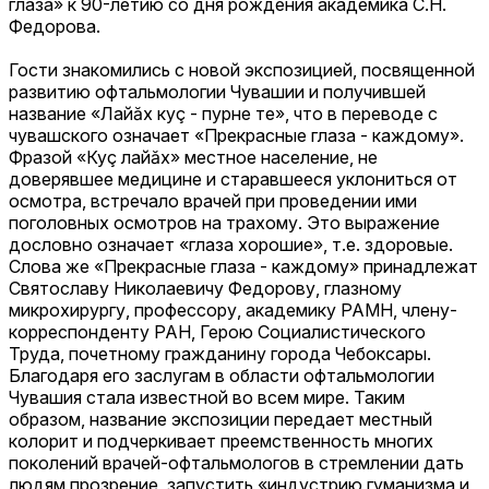
глаза» к 90-летию со дня рождения академика С.Н.
Федорова.
Гости знакомились с новой экспозицией, посвященной
развитию офтальмологии Чувашии и получившей
название «Лайăх куç - пурне те», что в переводе с
чувашского означает «Прекрасные глаза - каждому».
Фразой «Куç лайăх» местное население, не
доверявшее медицине и старавшееся уклониться от
осмотра, встречало врачей при проведении ими
поголовных осмотров на трахому. Это выражение
дословно означает «глаза хорошие», т.е. здоровые.
Слова же «Прекрасные глаза - каждому» принадлежат
Святославу Николаевичу Федорову, глазному
микрохирургу, профессору, академику РАМН, члену-
корреспонденту РАН, Герою Социалистического
Труда, почетному гражданину города Чебоксары.
Благодаря его заслугам в области офтальмологии
Чувашия стала известной во всем мире. Таким
образом, название экспозиции передает местный
колорит и подчеркивает преемственность многих
поколений врачей-офтальмологов в стремлении дать
людям прозрение, запустить «индустрию гуманизма и