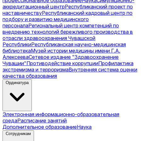
профессиональное образование
Наука
Симуляционно-
аккредитационный центр
Республиканский проект по
наставничеству
Республиканский кадровый центр по
подбору и развитию медицинского
персонала
Региональный центр компетенций по
внедрению технологий бережливого производства в
отрасли здравоохранения Чувашской
Республики
Республиканская научно-медицинская
библиотека
Музей истории медицины имени Г.А.
Алексеева
Сетевое издание "Здравоохранение
Чувашии"
Противодействие коррупции
Профилактика
экстремизма и терроризма
Внутренняя система оценки
качества образования
Ординатура
Электронная информационно-образовательная
среда
Расписание занятий
Дополнительное образование
Наука
Сотрудникам