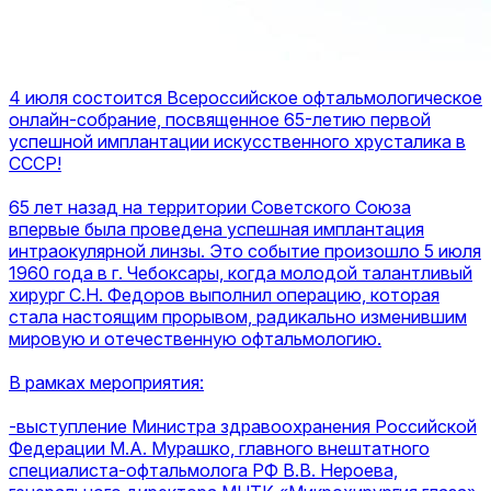
4 июля состоится Всероссийское офтальмологическое
онлайн-собрание, посвященное 65-летию первой
успешной имплантации искусственного хрусталика в
СССР!
65 лет назад на территории Советского Союза
впервые была проведена успешная имплантация
интраокулярной линзы. Это событие произошло 5 июля
1960 года в г. Чебоксары, когда молодой талантливый
хирург С.Н. Федоров выполнил операцию, которая
стала настоящим прорывом, радикально изменившим
мировую и отечественную офтальмологию.
В рамках мероприятия:
-выступление Министра здравоохранения Российской
Федерации М.А. Мурашко, главного внештатного
специалиста-офтальмолога РФ В.В. Нероева,