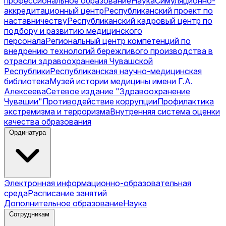
профессиональное образование
Наука
Симуляционно-
аккредитационный центр
Республиканский проект по
наставничеству
Республиканский кадровый центр по
подбору и развитию медицинского
персонала
Региональный центр компетенций по
внедрению технологий бережливого производства в
отрасли здравоохранения Чувашской
Республики
Республиканская научно-медицинская
библиотека
Музей истории медицины имени Г.А.
Алексеева
Сетевое издание "Здравоохранение
Чувашии"
Противодействие коррупции
Профилактика
экстремизма и терроризма
Внутренняя система оценки
качества образования
Ординатура
Электронная информационно-образовательная
среда
Расписание занятий
Дополнительное образование
Наука
Сотрудникам