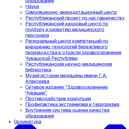
образование
Наука
Симуляционно-аккредитационный центр
Республиканский проект по наставничеству
Республиканский кадровый центр по
подбору и развитию медицинского
персонала
Региональный центр компетенций по
внедрению технологий бережливого
производства в отрасли здравоохранения
Чувашской Республики
Республиканская научно-медицинская
библиотека
Музей истории медицины имени Г.А.
Алексеева
Сетевое издание "Здравоохранение
Чувашии"
Противодействие коррупции
Профилактика экстремизма и терроризма
Внутренняя система оценки качества
образования
Ординатура