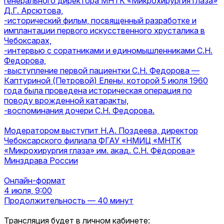
генерального директора МНТК «Микрохирургия глаза»
Д.Г. Арсютова,
-исторический фильм, посвященный разработке и
имплантации первого искусственного хрусталика в
Чебоксарах,
-интервью с соратниками и единомышленниками С.Н.
Федорова,
-выступление первой пациентки С.Н. Федорова —
Каптуриной (Петровой) Елены, которой 5 июля 1960
года была проведена историческая операция по
поводу врожденной катаракты,
-воспоминания дочери С.Н. Федорова.
Модератором выступит Н.А. Поздеева, директор
Чебоксарского филиала ФГАУ «НМИЦ «МНТК
«Микрохирургия глаза» им. акад. С.Н. Фёдорова»
Минздрава России
Онлайн-формат
4 июля, 9:00
Продолжительность — 40 минут
Трансляция будет в личном кабинете: