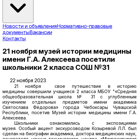
Новости и объявления
Нормативно-правовые
документы
Вакансии
Контакты
21 ноября музей истории медицины
имени Г.А. Алексеева посетили
школьники 2 класса СОШ №31
22 ноября 2023
21 ноября свое путешествие в
историю
медицины
совершили учащиеся
2 класса МБОУ "
«Средняя
общеобразовательная школа № 31 с углубленным
изучением отдельных предметов имени академика
Святослава Фёдорова» города Чебоксары Чувашской
Республики, посетив М
узей истории медицины имени Г.А.
Алексеева.
Школьники ознакомились с экспозициями
музея.
Особый акцент экскурсоводом Козыревой Л.Л. был
сделан на биографии академика
, доктора медицинских наук,
основателя научно-технического центра «Микрохирургия