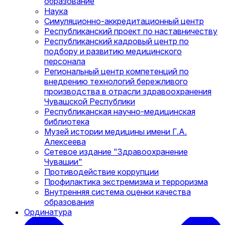
образование
Наука
Симуляционно-аккредитационный центр
Республиканский проект по наставничеству
Республиканский кадровый центр по
подбору и развитию медицинского
персонала
Региональный центр компетенций по
внедрению технологий бережливого
производства в отрасли здравоохранения
Чувашской Республики
Республиканская научно-медицинская
библиотека
Музей истории медицины имени Г.А.
Алексеева
Сетевое издание "Здравоохранение
Чувашии"
Противодействие коррупции
Профилактика экстремизма и терроризма
Внутренняя система оценки качества
образования
Ординатура