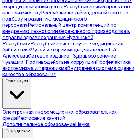
профессиональное образование
Наука
Симуляционно-
аккредитационный центр
Республиканский проект по
наставничеству
Республиканский кадровый центр по
подбору и развитию медицинского
персонала
Региональный центр компетенций по
внедрению технологий бережливого производства в
отрасли здравоохранения Чувашской
Республики
Республиканская научно-медицинская
библиотека
Музей истории медицины имени Г.А.
Алексеева
Сетевое издание "Здравоохранение
Чувашии"
Противодействие коррупции
Профилактика
экстремизма и терроризма
Внутренняя система оценки
качества образования
Ординатура
Электронная информационно-образовательная
среда
Расписание занятий
Дополнительное образование
Наука
Сотрудникам