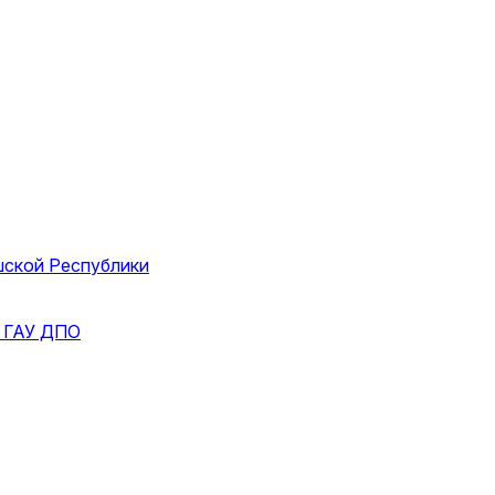
шской Республики
и
ГАУ ДПО