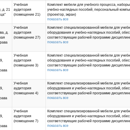
Учебная
Комплект мебели для учебного процесса, набор
, д. 21
аудитория
учебно-наглядных пособий, персональный компь
ица"
(помещение 21)
(проектор, экран)
показать все
Учебная
Комплект специализированной мебели для учебн
а, д.
аудитория
оборудования и учебно-наглядных пособий, обе
кая
(помещение 27)
соответствующие рабочей программе дисциплин
показать все
драва
Технические средства обучения: персональный 
(проектор, экран.
Учебная
Комплект специализированной мебели для учебн
9,
аудитория
оборудования и учебно-наглядных пособий, обе
(помещение 3)
соответствующие рабочей программе дисциплин
показать все
рава
мультимедийное оборудование (проектор, экран)
Учебная
Комплект специализированной мебели для учебн
9,
аудитория
оборудования и учебно-наглядных пособий, обе
(помещение 4)
соответствующие рабочей программе дисциплин
показать все
рава
мультимедийное оборудование (проектор, экран)
Учебная
Комплект специализированной мебели для учебн
9,
аудитория
оборудования и учебно-наглядных пособий, обе
(помещение 7)
соответствующие рабочей программе дисциплин
показать все
рава
мультимедийное оборудование (проектор, экран)