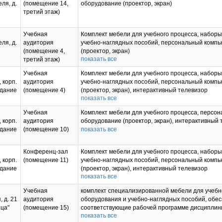
ля, д.
(помещение 14,
оборудование (проектор, экран)
третий этаж)
Учебная
Комплект мебели для учебного процесса, набор
ля, д.
аудитория
учебно-наглядных пособий, персональный компь
(помещение 4,
(проектор, экран)
показать все
третий этаж)
Учебная
Комплект мебели для учебного процесса, набор
, корп.
аудитория
учебно-наглядных пособий, персональный компь
здание
(помещение 4)
(проектор, экран), интерактивный телевизор
показать все
Учебная
Комплект мебели для учебного процесса, персо
, корп.
аудитория
оборудование (проектор, экран), интерактивный
здание
(помещение 10)
показать все
Конференц-зал
Комплект мебели для учебного процесса, набор
, корп.
(помещение 11)
учебно-наглядных пособий, персональный компь
здание
(проектор, экран), интерактивный телевизор
показать все
Учебная
комплект специализированной мебели для учебн
, д. 21
аудитория
оборудования и учебно-наглядных пособий, обе
ица"
(помещение 15)
соответствующие рабочей программе дисциплины
показать все
персональный компьютер; мультимедийное обору