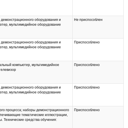
ы демонстрационного оборудования и
Не приспособлен
ютер, мультимедийное оборудование
ы демонстрационного оборудования и
Приспособлено
ютер, мультимедийное оборудование
нальный компьютер, мультимедийное
Приспособлено
 телевизор
ы демонстрационного оборудования и
Приспособлено
ютер, мультимедийное оборудование
ого процесса; наборы демонстрационного
Приспособлено
спечивающие тематические иллюстрации,
. Технические средства обучения:
дование (проектор, экран)