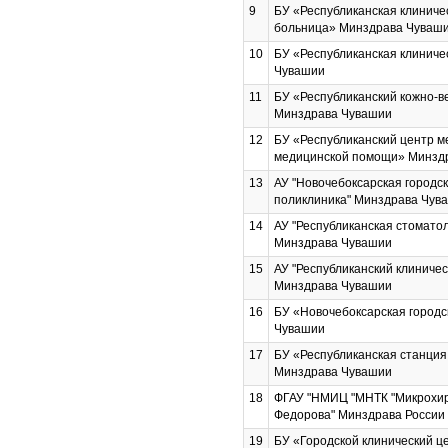
9
БУ «Республиканская клиниче
больница» Минздрава Чуваш
10
БУ «Республиканская клиниче
Чувашии
11
БУ «Республиканский кожно-в
Минздрава Чувашии
12
БУ «Республиканский центр м
медицинской помощи» Минзд
13
АУ "Новочебоксарская городс
поликлиника" Минздрава Чув
14
АУ "Республиканская стомато
Минздрава Чувашии
15
АУ "Республиканский клиничес
Минздрава Чувашии
16
БУ «Новочебоксарская город
Чувашии
17
БУ «Республиканская станция
Минздрава Чувашии
18
ФГАУ "НМИЦ "МНТК "Микрохирур
Федорова" Минздрава России 
19
БУ «Городской клинический 