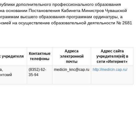
спублики дополнительного профессионального образования
 на основании Постановления Кабинета Министров Чувашской
программам высшего образования-программам ординатуры, а
ензией на осуществление образовательной деятельности № 2681
Адреса
Адрес сайта
Контактные
 учредителя
электронной
учредителя(ей) в
телефоны
почты
сети «Интернет»
а,
(8352) 62-
medicin_knc@cap.ru
http://medicin.cap.ru/
ентский
35-94