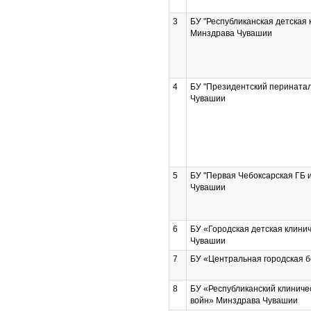
3
БУ "Республиканская детская 
Минздрава Чувашии
4
БУ "Президентский перината
Чувашии
5
БУ "Первая Чебоксарская ГБ 
Чувашии
6
БУ «Городская детская клини
Чувашии
7
БУ «Центральная городская 
8
БУ «Республиканский клиниче
войн» Минздрава Чувашии