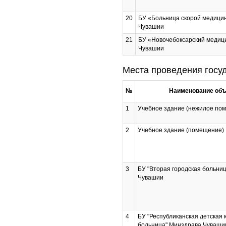
20
БУ «Больница скорой медици
Чувашии
21
БУ «Новочебоксарский медиц
Чувашии
Места проведения госуд
№
Наименование объ
1
Учебное здание (нежилое по
2
Учебное здание (помещение)
3
БУ "Вторая городская больни
Чувашии
4
БУ "Республиканская детская 
больница" Минздрава Чуваши