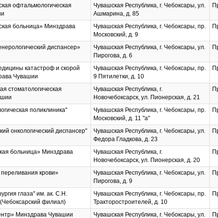
ская офтальмологическая
Чувашская Республика, г. Чебоксары, ул.
П
ии
Ашмарина, д. 85
ская больница» Минздрава
Чувашская Республика, г. Чебоксары, пр.
П
Московский, д. 9
енерологический диспансер»
Чувашская Республика, г. Чебоксары, ул.
П
Пирогова, д. 6
едицины катастроф и скорой
Чувашская Республика, г. Чебоксары, пр.
П
рава Чувашии
9 Пятилетки, д. 10
кая стоматологическая
Чувашская Республика, г.
П
ашии
Новочебоксарск, ул. Пионерская, д. 21
логическая поликлиника"
Чувашская Республика, г. Чебоксары, пр.
П
Московский, д. 11 "а"
кий онкологический диспансер"
Чувашская Республика, г. Чебоксары, ул.
П
Федора Гладкова, д. 23
ская больница» Минздрава
Чувашская Республика, г.
П
Новочебоксарск, ул. Пионерская, д. 20
 переливания крови»
Чувашская Республика, г. Чебоксары, ул.
П
Пирогова, д. 9
гия глаза" им. ак. С.Н.
Чувашская Республика, г. Чебоксары, пр.
П
(Чебоксарский филиал)
Тракторостроителей, д. 10
центр» Минздрава Чувашии
Чувашская Республика, г. Чебоксары, ул.
П