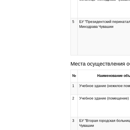
5
БУ "Президентский перинатал
Минздрава Чувашии
Места осуществления о
№
Наименование объ
1
Учебное здание (нежилое по
2
Учебное здание (помещение)
3
БУ "Вторая городская больни
Чувашии