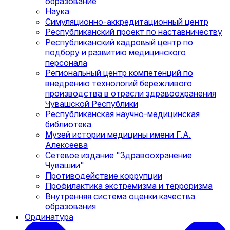
образование
Наука
Симуляционно-аккредитационный центр
Республиканский проект по наставничеству
Республиканский кадровый центр по
подбору и развитию медицинского
персонала
Региональный центр компетенций по
внедрению технологий бережливого
производства в отрасли здравоохранения
Чувашской Республики
Республиканская научно-медицинская
библиотека
Музей истории медицины имени Г.А.
Алексеева
Сетевое издание "Здравоохранение
Чувашии"
Противодействие коррупции
Профилактика экстремизма и терроризма
Внутренняя система оценки качества
образования
Ординатура