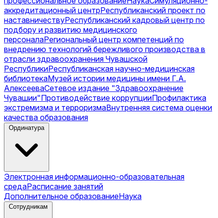
профессиональное образование
Наука
Симуляционно-
аккредитационный центр
Республиканский проект по
наставничеству
Республиканский кадровый центр по
подбору и развитию медицинского
персонала
Региональный центр компетенций по
внедрению технологий бережливого производства в
отрасли здравоохранения Чувашской
Республики
Республиканская научно-медицинская
библиотека
Музей истории медицины имени Г.А.
Алексеева
Сетевое издание "Здравоохранение
Чувашии"
Противодействие коррупции
Профилактика
экстремизма и терроризма
Внутренняя система оценки
качества образования
Ординатура
Электронная информационно-образовательная
среда
Расписание занятий
Дополнительное образование
Наука
Сотрудникам