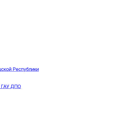
шской Республики
и
ГАУ ДПО